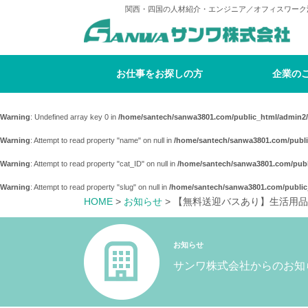
関西・四国の人材紹介・エンジニア／オフィスワーク
お仕事をお探しの方
企業の
Warning
: Undefined array key 0 in
/home/santech/sanwa3801.com/public_html/admin2/
Warning
: Attempt to read property "name" on null in
/home/santech/sanwa3801.com/publi
Warning
: Attempt to read property "cat_ID" on null in
/home/santech/sanwa3801.com/publ
Warning
: Attempt to read property "slug" on null in
/home/santech/sanwa3801.com/public
HOME
>
お知らせ
> 【無料送迎バスあり】生活用
お知らせ
サンワ株式会社からのお知