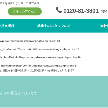
派遣をお探しならサンワ株式会社
0120-81-3801
当社へのアクセス
（受
ご担当者様
就業中のスタッフの方
会社
wp-content/themes/sanwa/single.php
on line
13
c_html/admin2/wp-content/themes/sanwa/single.php
on line
15
ic_html/admin2/wp-content/themes/sanwa/single.php
on line
16
_html/admin2/wp-content/themes/sanwa/single.php
on line
17
品に関わる開発試験・品質管理＊未経験の方も歓迎
らせを配信しています