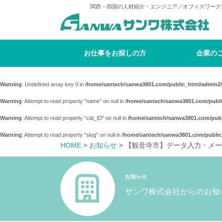
関西・四国の人材紹介・エンジニア／オフィスワーク
お仕事をお探しの方
企業の
Warning
: Undefined array key 0 in
/home/santech/sanwa3801.com/public_html/admin2/
Warning
: Attempt to read property "name" on null in
/home/santech/sanwa3801.com/publi
Warning
: Attempt to read property "cat_ID" on null in
/home/santech/sanwa3801.com/publ
Warning
: Attempt to read property "slug" on null in
/home/santech/sanwa3801.com/public
HOME
>
お知らせ
> 【観音寺市】データ入力・メ
お知らせ
サンワ株式会社からのお知